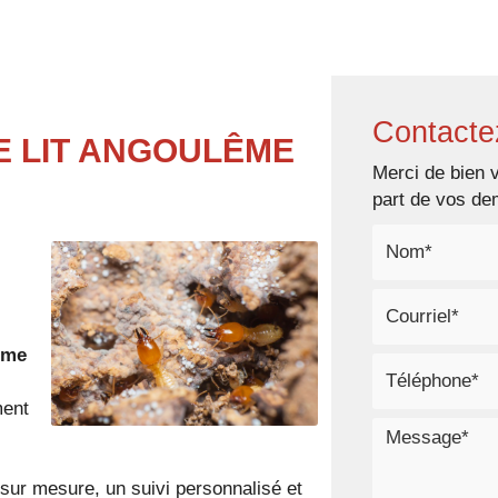
Accueil
Notre entreprise
No
Contacte
E LIT ANGOULÊME
Merci de bien v
part de vos d
ême
ment
ur mesure, un suivi personnalisé et