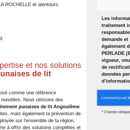
 LA ROCHELLE et alentours.
Les informat
traitement i
responsable 
ns
demande et 
également de
PERLADE (ET
vigueur, vo
rtise et nos solutions
de rectifica
unaises de lit
données per
d’informati
posé comme une référence
 nuisibles. Nous utilisons des
itement punaises de lit Angoulême
*
Champs obligato
ites, mais également la prévention de
éployée sur l'ensemble de la région,
 à offrir des solutions complètes et