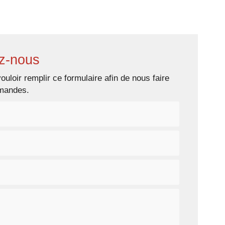
s prestations
Galerie photos
Contact
z-nous
ouloir remplir ce formulaire afin de nous faire
emandes.