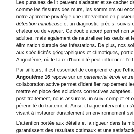
Les punaises de lit peuvent s'adapter et se cacher da
comme les fissures des murs, les sommiers ou encor
notre approche privilégie une intervention en plusie
détection minutieuse
et un diagnostic précis, suivis d
chaleur ou de vapeur. Ce double abord permet non se
adultes, mais également de neutraliser les œufs et le
élimination durable des infestations. De plus, nos s
aux spécificités géographiques et climatiques, part
Angoulême, où le taux d'humidité peut influencer l'e
Par ailleurs, il est essentiel de comprendre que l'eff
Angoulême 16
repose sur un
partenariat étroit
entre 
collaboration active permet d'identifier rapidement l
mettre en place des solutions correctives adaptées. 
post-traitement, nous assurons un suivi complet et o
pérennité du traitement. Ainsi, chaque intervention s
visant à instaurer durablement un environnement sain 
L'attention portée aux détails et la rigueur dans la 
TRAITEMENT 
garantissent des résultats optimaux et une satisfact