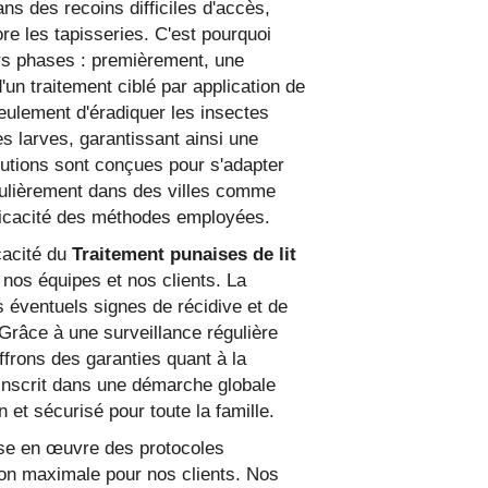
ns des recoins difficiles d'accès,
e les tapisseries. C'est pourquoi
urs phases : premièrement, une
'un traitement ciblé par application de
ulement d'éradiquer les insectes
s larves, garantissant ainsi une
olutions sont conçues pour s'adapter
iculièrement dans des villes comme
fficacité des méthodes employées.
icacité du
Traitement punaises de lit
nos équipes et nos clients. La
es éventuels signes de récidive et de
Grâce à une surveillance régulière
ffrons des garanties quant à la
'inscrit dans une démarche globale
et sécurisé pour toute la famille.
mise en œuvre des protocoles
PUNAISES DE LIT 
ion maximale pour nos clients. Nos