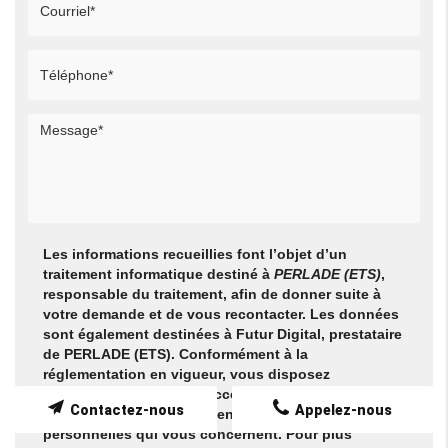
Les informations recueillies font l’objet d’un
traitement informatique destiné à
PERLADE (ETS)
,
responsable du traitement, afin de donner suite à
votre demande et de vous recontacter. Les données
sont également destinées à Futur Digital, prestataire
de PERLADE (ETS). Conformément à la
réglementation en vigueur, vous disposez
notamment d'un droit d'accès, de rectification,
Contactez-nous
Appelez-nous
d'opposition et d'effacement sur les données
personnelles qui vous concernent. Pour plus