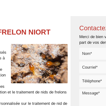
Accueil
Notre entreprise
No
Contacte
FRELON NIORT
Merci de bien v
part de vos d
isés
s à
de
tion
ces
tion et le traitement de nids de frelons
rsonnalisée sur le traitement de nid de