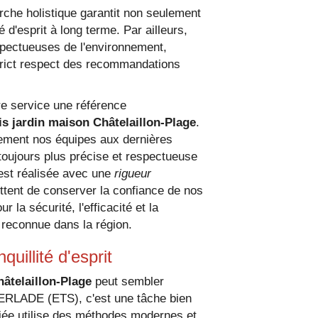
che holistique garantit non seulement
é d'esprit à long terme. Par ailleurs,
spectueuses de l'environnement,
 strict respect des recommandations
re service une référence
is jardin maison Châtelaillon-Plage
.
lement nos équipes aux dernières
toujours plus précise et respectueuse
est réalisée avec une
rigueur
tent de conserver la confiance de nos
 la sécurité, l'efficacité et la
n reconnue dans la région.
uillité d'esprit
âtelaillon-Plage
peut sembler
PERLADE (ETS), c'est une tâche bien
CONTRE LES FOURM
iée utilise des méthodes modernes et