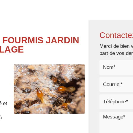
Accueil
Notre entreprise
No
Contacte
 FOURMIS JARDIN
Merci de bien v
PLAGE
part de vos d
é et
à