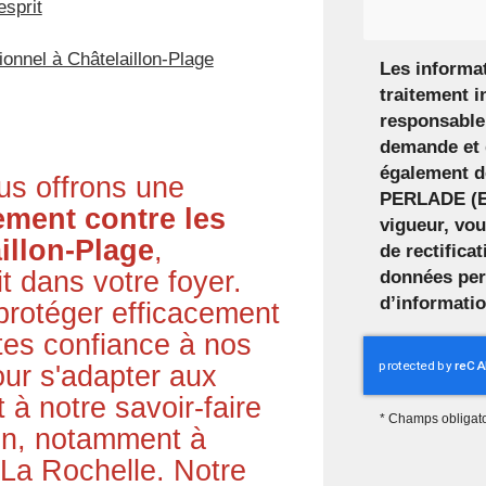
esprit
ionnel à Châtelaillon-Plage
Les informat
traitement i
responsable 
demande et 
également de
s offrons une
PERLADE (ET
ement contre les
vigueur, vo
illon-Plage
,
de rectifica
it dans votre foyer.
données per
d’informati
otéger efficacement
tes confiance à nos
ur s'adapter aux
 à notre savoir-faire
*
Champs obligato
ion, notamment à
 La Rochelle. Notre