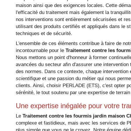
maison ainsi que des exigences locales. Cette démar
l'efficacité du traitement mais également la tranquillit
nos interventions sont entièrement sécurisées et re
utilisant des produits certifiés et appliqués dans le
techniques et de sécurité.
L'ensemble de ces éléments contribue à faire de not
incontournable pour le
Traitement contre les fourm
Nous mettons un point d'honneur à former continuel
avancées du secteur afin d'assurer une intervention 
des normes. Dans ce contexte, chaque intervention 
scientifique
et une passion du métier qui nous permet
clients. Ainsi, choisir PERLADE (ETS), c'est opter pour
sérénité, le tout soutenu par une expertise de terrai
Une expertise inégalée pour votre tranq
Le
Traitement contre les fourmis jardin maison Ch
complexe et fastidieux, mais avec les services de 
TRAITEMENT 
plus simple que vous ne le croyez. Notre équipe déd