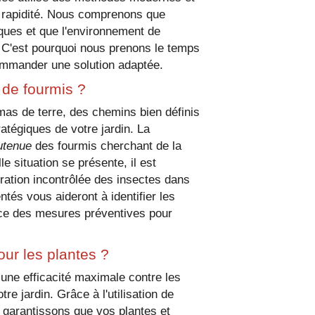
t rapidité. Nous comprenons que
TELAILLON-PLAGE
iques et que l'environnement de
r. C'est pourquoi nous prenons le temps
ommander une solution adaptée.
 de fourmis ?
amas de terre, des chemins bien définis
atégiques de votre jardin. La
utenue
des fourmis cherchant de la
lle situation se présente, il est
ération incontrôlée des insectes dans
tés vous aideront à identifier les
lace des mesures préventives pour
our les plantes ?
 une efficacité maximale contre les
re jardin. Grâce à l'utilisation de
 garantissons que vos plantes et