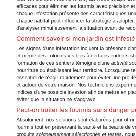
efficaces pour éliminer les fourmis avec précision e
MAISON CHÂ
chaque infestation présente des caractéristiques un
chaque habitat peut influencer la stratégie à adopte
d'analyser minutieusement la situation avant de rec
Comment savoir si mon jardin est infesté
Les signes d'une infestation incluent la présence d'
et même des colonies visibles à certains endroits str
formation de ces sentiers témoigne d'une
activité so
nourriture ou établissant leur territoire. Lorsqu'une te
essentiel de réagir rapidement pour éviter une prolif
et autour de votre maison. Nos techniciens expérimen
indices d'une possible invasion afin de mettre en p
éviter que la situation ne s'aggrave.
Peut-on traiter les fourmis sans danger p
Absolument, nos solutions sont élaborées pour offrir
fourmis tout en préservant la santé et la beauté de vot
produits
soigneusement sélectionnés et testés
, nous