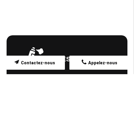
NOS PRESTATIONS
Contactez-nous
Appelez-nous
TRAITEMENT DE BOIS ET TERMITES
DÉSINSECTISATION
DÉRATISATION
DÉSINFECTION