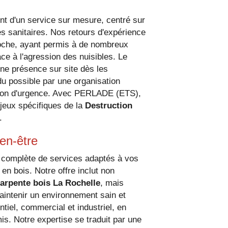
BOIS LA ROCHELLE
ent d'un service sur mesure, centré sur
mes sanitaires. Nos retours d'expérience
roche, ayant permis à de nombreux
face à l'agression des nuisibles. Le
 une présence sur site dès les
ndu possible par une organisation
ation d'urgence. Avec PERLADE (ETS),
jeux spécifiques de la
Destruction
.
ien-être
omplète de services adaptés à vos
en bois. Notre offre inclut non
harpente bois La Rochelle
, mais
aintenir un environnement sain et
tiel, commercial et industriel, en
is. Notre expertise se traduit par une