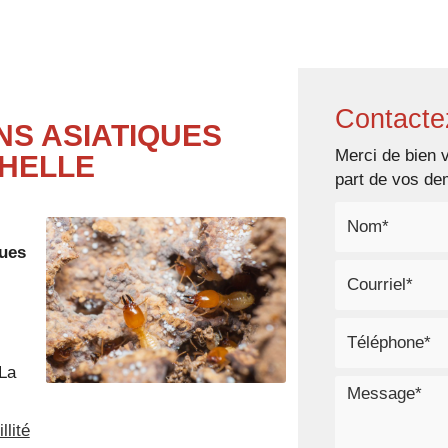
Accueil
Notre entreprise
No
Contacte
NS ASIATIQUES
Merci de bien v
CHELLE
part de vos d
ques
 La
llité