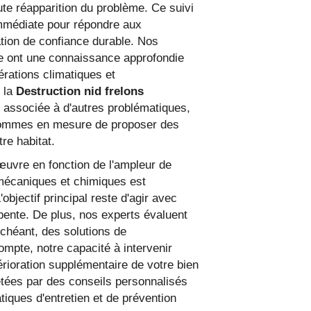
te réapparition du problème. Ce suivi
immédiate pour répondre aux
lation de confiance durable. Nos
le ont une connaissance approfondie
dérations climatiques et
 la
Destruction nid frelons
 associée à d'autres problématiques,
s sommes en mesure de proposer des
re habitat.
œuvre en fonction de l'ampleur de
s mécaniques et chimiques est
bjectif principal reste d'agir avec
pente. De plus, nos experts évaluent
chéant, des solutions de
mpte, notre capacité à intervenir
érioration supplémentaire de votre bien
tées par des conseils personnalisés
 NID FRELONS ASI
tiques d'entretien et de prévention