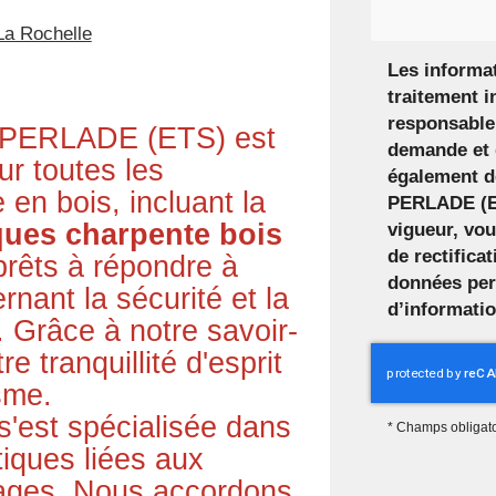
La Rochelle
Les informat
traitement i
responsable 
, PERLADE (ETS) est
demande et 
ur toutes les
également de
 en bois, incluant la
PERLADE (ET
iques charpente bois
vigueur, vo
de rectifica
prêts à répondre à
données per
nant la sécurité et la
d’informati
. Grâce à notre savoir-
 tranquillité d'esprit
sme.
s'est spécialisée dans
*
Champs obligato
iques liées aux
hages. Nous accordons